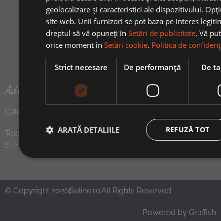
geolocalizare și caracteristici ale dispozitivului. Opț
site web. Unii furnizori se pot baza pe interes legit
dreptul să vă opuneți în
Setări de publicitate
. Vă pu
orice moment în
Setări cookie
.
Politica de confidenț
Strict necesare
De performanță
De ta
Adresa magazin
Calea Mosilor, nr 199, bloc B3, Bucuresti, Sectorul 2
ARATĂ DETALIILE
REFUZĂ TOT
Telefon:
0722.228.326
E-mail:
office@seline.ro
© Copyright 2026
Seline.ro
All Rights Reserved
Powered by
Graffish