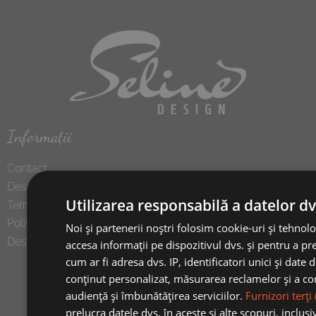
Informații
Contact
Despre noi
Utilizarea responsabilă a datelor dv
Termeni și condiții
Politica de confidentialitate
Noi și partenerii noștri folosim cookie-uri și tehnolo
Despre cookies
accesa informații pe dispozitivul dvs. și pentru a pr
cum ar fi adresa dvs. IP, identificatori unici și date
conținut personalizat, măsurarea reclamelor și a co
audiență și îmbunătățirea serviciilor.
Furnizori terți
prelucra datele dvs. în aceste și alte scopuri, inclus