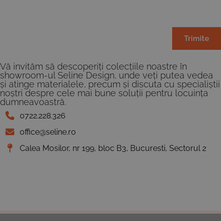
Trimite
Vă invităm să descoperiți colecțiile noastre în
showroom-ul Seline Design, unde veți putea vedea
și atinge materialele, precum și discuta cu specialiștii
noștri despre cele mai bune soluții pentru locuința
dumneavoastră.
0722.228.326
office@seline.ro
Calea Mosilor, nr 199, bloc B3, Bucuresti, Sectorul 2