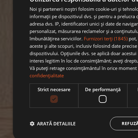
Noi și partenerii noștri folosim cookie-uri și tehnol
informații pe dispozitivul dvs. și pentru a prelucra 
adresa dvs. IP, identificatori unici și date de navig
personalizat, măsurarea reclamelor și a conținutulu
îmbunătățirea serviciilor.
Furnizori terți (1845)
pot,
aceste și alte scopuri, inclusiv folosind date precise 
dispozitivului. Opțiunile dvs. se aplică doar acestui
interes legitim în loc de consimțământ; aveți drept
Vă puteți retrage consimțământul în orice moment
confidențialitate
Strict necesare
De performanță
ARATĂ DETALIILE
REFUZ